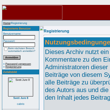
Home
/Registrierung
Registrierte Benutzer
Registrierung
Benutzername:
Nutzungsbedingunge
Passwort:
Beim nächsten Besuch
Dieses Archiv nutzt e
automatisch anmelden?
Kommentare zu den Ei
»
Password vergessen
Administratoren dieser
»
Registrierung
Zufallsbild
Beiträge von diesem Sy
alle Beiträge zu überpr
des Autors aus und die
den Inhalt jedes Beitr
Sveti Jure 8
cabrio