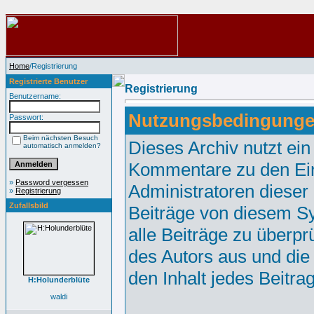
Home
/Registrierung
Registrierte Benutzer
Registrierung
Benutzername:
Nutzungsbedingunge
Passwort:
Beim nächsten Besuch
Dieses Archiv nutzt e
automatisch anmelden?
Kommentare zu den Ei
»
Password vergessen
Administratoren dieser
»
Registrierung
Zufallsbild
Beiträge von diesem Sy
alle Beiträge zu überpr
des Autors aus und die
den Inhalt jedes Beitr
H:Holunderblüte
waldi