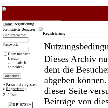
Home
/Registrierung
Registrierte Benutzer
Registrierung
Benutzername:
Nutzungsbeding
Passwort:
Beim nächsten
Dieses Archiv n
Besuch
automatisch
dem die Besuche
anmelden?
abgeben können.
»
Password vergessen
dieser Seite ver
»
Registrierung
Zufallsbild
Beiträge von die