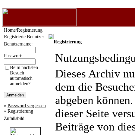
Home
/Registrierung
Registrierte Benutzer
Registrierung
Benutzername:
Nutzungsbeding
Passwort:
Beim nächsten
Dieses Archiv n
Besuch
automatisch
dem die Besuche
anmelden?
abgeben können.
»
Password vergessen
dieser Seite ver
»
Registrierung
Zufallsbild
Beiträge von die