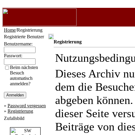
Home
/Registrierung
Registrierte Benutzer
Registrierung
Benutzername:
Nutzungsbeding
Passwort:
Beim nächsten
Dieses Archiv n
Besuch
automatisch
dem die Besuche
anmelden?
abgeben können.
»
Password vergessen
dieser Seite ver
»
Registrierung
Zufallsbild
Beiträge von die