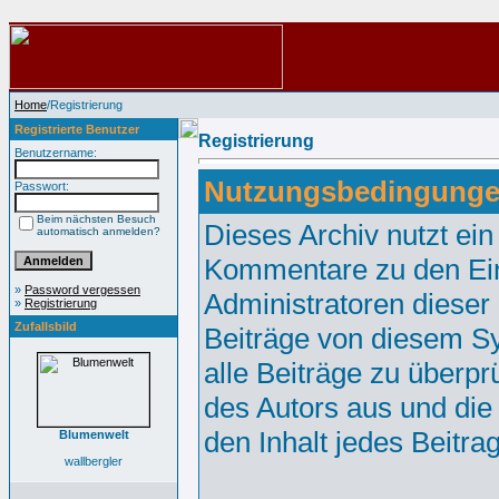
Home
/Registrierung
Registrierte Benutzer
Registrierung
Benutzername:
Nutzungsbedingunge
Passwort:
Beim nächsten Besuch
Dieses Archiv nutzt e
automatisch anmelden?
Kommentare zu den Ei
»
Password vergessen
Administratoren dieser
»
Registrierung
Zufallsbild
Beiträge von diesem Sy
alle Beiträge zu überpr
des Autors aus und die
den Inhalt jedes Beitr
Blumenwelt
wallbergler