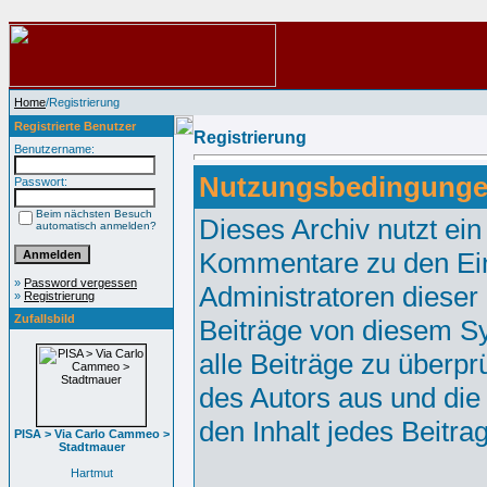
Home
/Registrierung
Registrierte Benutzer
Registrierung
Benutzername:
Nutzungsbedingunge
Passwort:
Beim nächsten Besuch
Dieses Archiv nutzt e
automatisch anmelden?
Kommentare zu den Ei
»
Password vergessen
Administratoren dieser
»
Registrierung
Zufallsbild
Beiträge von diesem Sy
alle Beiträge zu überpr
des Autors aus und die
den Inhalt jedes Beitr
PISA > Via Carlo Cammeo >
Stadtmauer
Hartmut