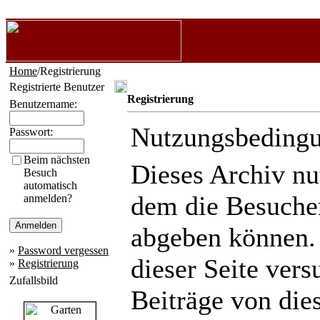
Home
/Registrierung
Registrierte Benutzer
Registrierung
Benutzername:
Nutzungsbeding
Passwort:
Beim nächsten
Dieses Archiv n
Besuch
automatisch
dem die Besuche
anmelden?
abgeben können.
»
Password vergessen
dieser Seite ver
»
Registrierung
Zufallsbild
Beiträge von die