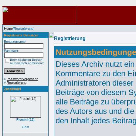
Home
/Registrierung
Registrierte Benutzer
Registrierung
Benutzername:
Nutzungsbedingunge
Passwort:
Beim nächsten Besuch
Dieses Archiv nutzt e
automatisch anmelden?
Kommentare zu den Ei
»
Password vergessen
Administratoren dieser
»
Registrierung
Zufallsbild
Beiträge von diesem Sy
alle Beiträge zu überpr
des Autors aus und die
den Inhalt jedes Beitr
Frosini (12)
Gast