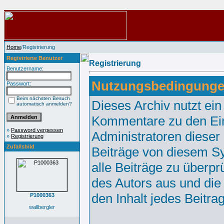
Home
/Registrierung
Registrierte Benutzer
Registrierung
Benutzername:
Nutzungsbedingunge
Passwort:
Beim nächsten Besuch
Dieses Archiv nutzt e
automatisch anmelden?
Kommentare zu den Ei
»
Password vergessen
Administratoren dieser
»
Registrierung
Zufallsbild
Beiträge von diesem Sy
alle Beiträge zu überpr
des Autors aus und die
den Inhalt jedes Beitr
P1000363
wallbergler