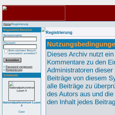
Home
/Registrierung
Registrierte Benutzer
Registrierung
Benutzername:
Nutzungsbedingunge
Passwort:
Beim nächsten Besuch
Dieses Archiv nutzt e
automatisch anmelden?
Kommentare zu den Ei
»
Password vergessen
Administratoren dieser
»
Registrierung
Zufallsbild
Beiträge von diesem Sy
alle Beiträge zu überpr
des Autors aus und die
den Inhalt jedes Beitr
Nationalparkzentrum Lusen
4
Gast