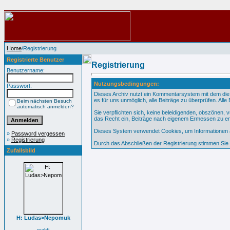
Home
/Registrierung
Registrierte Benutzer
Registrierung
Benutzername:
Nutzungsbedingungen:
Passwort:
Dieses Archiv nutzt ein Kommentarsystem mit dem die
es für uns unmöglich, alle Beiträge zu überprüfen. All
Beim nächsten Besuch
automatisch anmelden?
Sie verpflichten sich, keine beleidigenden, obszönen,
das Recht ein, Beiträge nach eigenem Ermessen zu en
Dieses System verwendet Cookies, um Informationen au
»
Password vergessen
»
Registrierung
Durch das Abschließen der Registrierung stimmen Si
Zufallsbild
H: Ludas>Nepomuk