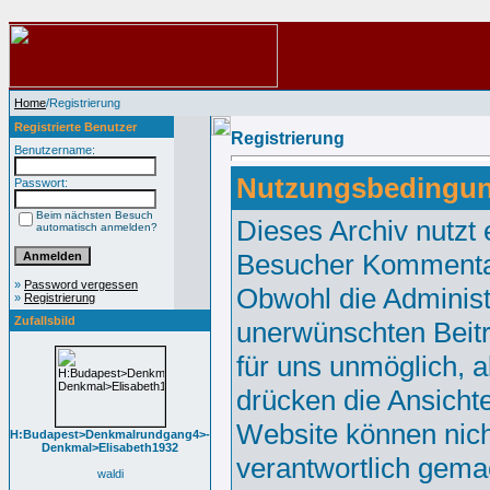
Home
/Registrierung
Registrierte Benutzer
Registrierung
Benutzername:
Nutzungsbedingu
Passwort:
Beim nächsten Besuch
Dieses Archiv nutzt
automatisch anmelden?
Besucher Kommentar
»
Password vergessen
Obwohl die Administr
»
Registrierung
Zufallsbild
unerwünschten Beitr
für uns unmöglich, a
drücken die Ansicht
Website können nicht
H:Budapest>Denkmalrundgang4>-
Denkmal>Elisabeth1932
verantwortlich gema
waldi