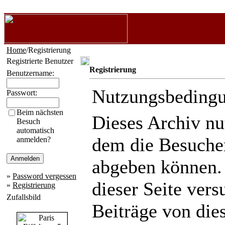
Home
/Registrierung
Registrierte Benutzer
Registrierung
Benutzername:
Nutzungsbeding
Passwort:
Beim nächsten
Dieses Archiv n
Besuch
automatisch
dem die Besuche
anmelden?
abgeben können.
»
Password vergessen
dieser Seite ver
»
Registrierung
Zufallsbild
Beiträge von die