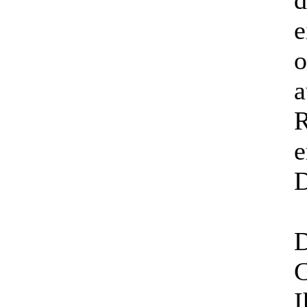
d
e
o
a
R
e
D
D
C
I