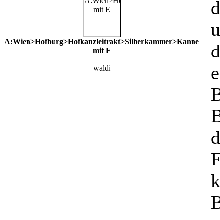
d
u
A:Wien>Hofburg>Hofkanzleitrakt>Silberkammer>Kanne
d
mit E
e
waldi
B
B
d
E
k
B