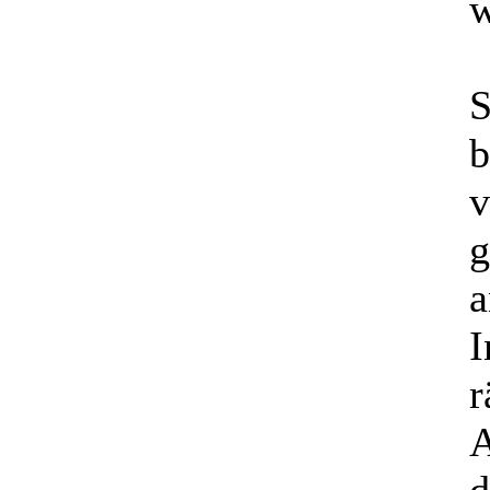
w
S
b
v
g
a
I
r
A