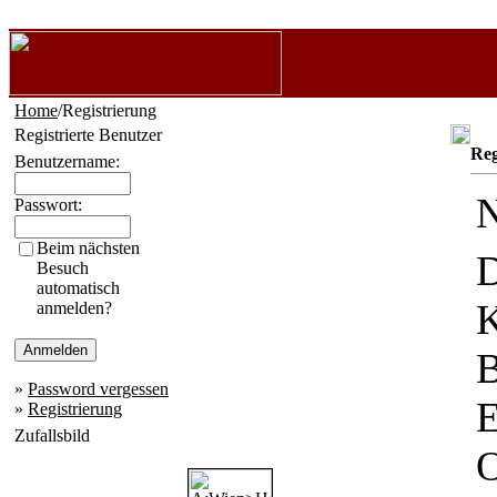
Home
/Registrierung
Registrierte Benutzer
Reg
Benutzername:
N
Passwort:
Beim nächsten
D
Besuch
automatisch
K
anmelden?
B
»
Password vergessen
E
»
Registrierung
Zufallsbild
O