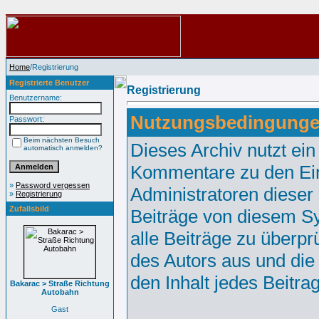
Home
/Registrierung
Registrierte Benutzer
Registrierung
Benutzername:
Nutzungsbedingunge
Passwort:
Beim nächsten Besuch
Dieses Archiv nutzt e
automatisch anmelden?
Kommentare zu den Ei
»
Password vergessen
Administratoren dieser
»
Registrierung
Zufallsbild
Beiträge von diesem Sy
alle Beiträge zu überpr
des Autors aus und die
den Inhalt jedes Beitr
Bakarac > Straße Richtung
Autobahn
Gast