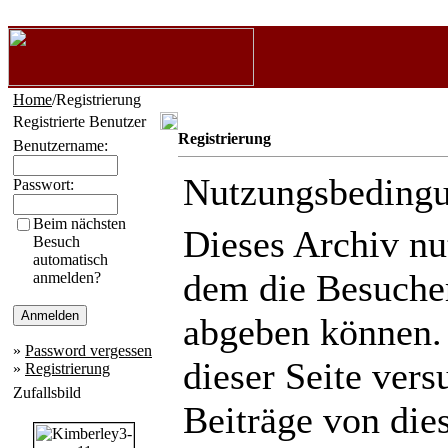
Home
/Registrierung
Registrierte Benutzer
Registrierung
Benutzername:
Nutzungsbeding
Passwort:
Beim nächsten
Dieses Archiv n
Besuch
automatisch
dem die Besuche
anmelden?
abgeben können.
»
Password vergessen
dieser Seite ver
»
Registrierung
Zufallsbild
Beiträge von die