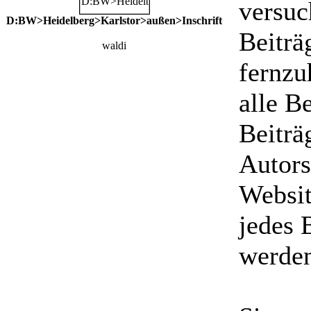
versuc
D:BW>Heidelberg>Karlstor>außen>Inschrift
Beiträ
waldi
fernzu
alle B
Beiträ
Autors
Websit
jedes 
werde