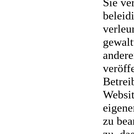
Sie ve
beleid
verle
gewalt
andere
veröff
Betrei
Websit
eigene
zu bea