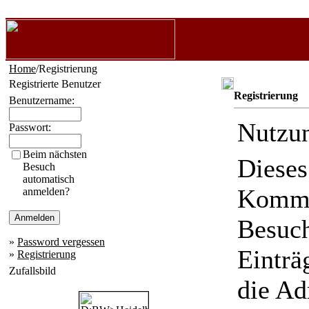
Home
/Registrierung
Registrierte Benutzer
Registrierung
Benutzername:
Nutzu
Passwort:
Beim nächsten
Dieses
Besuch
automatisch
Komme
anmelden?
Besuc
»
Password vergessen
Einträ
»
Registrierung
Zufallsbild
die Ad