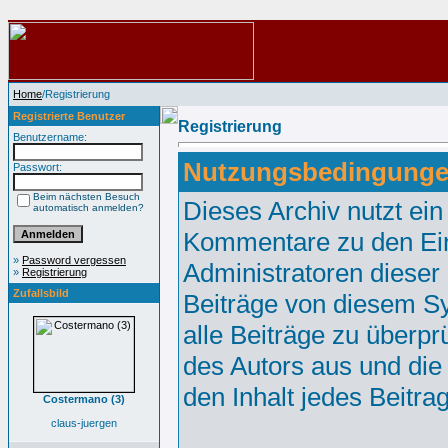
Home
/Registrierung
Registrierte Benutzer
Registrierung
Benutzername:
Nutzungsbedingunge
Passwort:
Beim nächsten Besuch
Dieses Archiv nutzt e
automatisch anmelden?
Kommentare zu den Ei
»
Password vergessen
Administratoren dieser
»
Registrierung
Zufallsbild
Beiträge von diesem Sy
alle Beiträge zu überpr
des Autors aus und die
den Inhalt jedes Beitr
Costermano (3)
claus-juergen