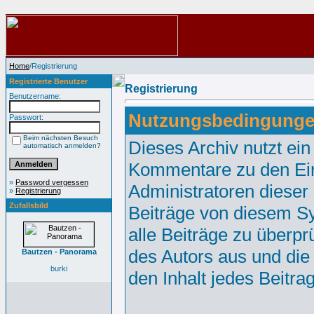
Home
/Registrierung
Registrierte Benutzer
Registrierung
Benutzername:
Nutzungsbedingunge
Passwort:
Beim nächsten Besuch
Dieses Archiv nutzt e
automatisch anmelden?
Kommentare zu den Ei
»
Password vergessen
Administratoren dieser
»
Registrierung
Zufallsbild
Beiträge von diesem Sy
alle Beiträge zu überpr
des Autors aus und die
Bautzen - Panorama
burki
den Inhalt jedes Beitr