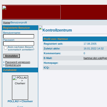
Home
/Benutzerprofil
Registrierte Benutzer
Kontrollzentrum
Benutzername:
Profil von: Hartmut
Passwort:
Registriert seit:
17.08.2005
Beim nächsten Besuch
Zuletzt aktiv:
16.01.2022 14:32
automatisch anmelden?
Kommentare:
0
E-Mail:
hartmut dot voit@g
»
Password vergessen
Homepage:
»
Registrierung
ICQ:
Zufallsbild
PÖLLAU > Chorherr