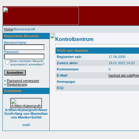
Home
/Benutzerprofil
Registrierte Benutzer
Kontrollzentrum
Benutzername:
Profil von: Hartmut
Passwort:
Registriert seit:
17.08.2005
Beim nächsten Besuch
Zuletzt aktiv:
16.01.2022 14:32
automatisch anmelden?
Kommentare:
0
E-Mail:
hartmut dot voit@g
»
Password vergessen
Homepage:
»
Registrierung
ICQ:
Zufallsbild
A:Wien>Kaisergruft>Neue
Gruft>Sarg von Maximilian
von Mexiko>Schild
waldi