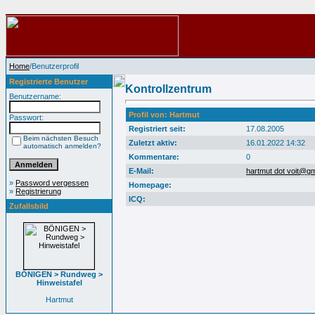
Home
/Benutzerprofil
Registrierte Benutzer
Kontrollzentrum
Benutzername:
Profil von: Hartmut
Passwort:
Registriert seit:
17.08.2005
Beim nächsten Besuch
Zuletzt aktiv:
16.01.2022 14:32
automatisch anmelden?
Kommentare:
0
E-Mail:
hartmut dot voit@g
»
Password vergessen
Homepage:
»
Registrierung
ICQ:
Zufallsbild
BÖNIGEN > Rundweg >
Hinweistafel
Hartmut