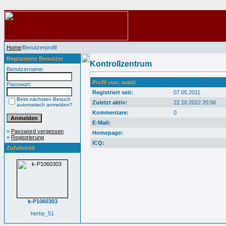
Home
/Benutzerprofil
Registrierte Benutzer
Kontrollzentrum
Benutzername:
Profil von: waldi
Passwort:
Registriert seit:
07.05.2011
Beim nächsten Besuch
Zuletzt aktiv:
22.10.2022 20:56
automatisch anmelden?
Kommentare:
0
E-Mail:
»
Password vergessen
Homepage:
»
Registrierung
ICQ:
Zufallsbild
k-P1060303
herby_51