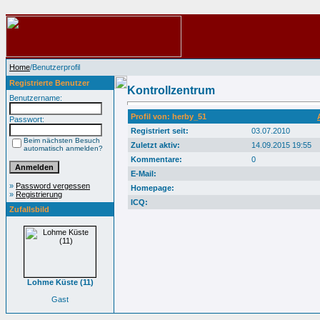
Home
/Benutzerprofil
Registrierte Benutzer
Kontrollzentrum
Benutzername:
Profil von: herby_51
Passwort:
Registriert seit:
03.07.2010
Beim nächsten Besuch
Zuletzt aktiv:
14.09.2015 19:55
automatisch anmelden?
Kommentare:
0
E-Mail:
»
Password vergessen
Homepage:
»
Registrierung
ICQ:
Zufallsbild
Lohme Küste (11)
Gast