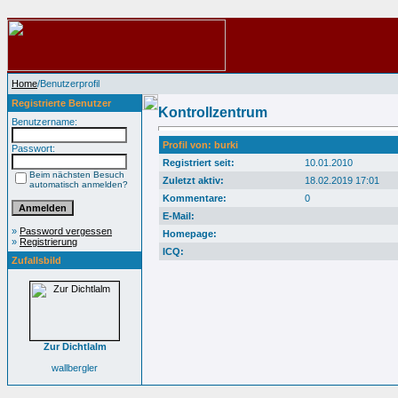
Home
/Benutzerprofil
Registrierte Benutzer
Kontrollzentrum
Benutzername:
Profil von: burki
Passwort:
Registriert seit:
10.01.2010
Beim nächsten Besuch
Zuletzt aktiv:
18.02.2019 17:01
automatisch anmelden?
Kommentare:
0
E-Mail:
»
Password vergessen
Homepage:
»
Registrierung
ICQ:
Zufallsbild
Zur Dichtlalm
wallbergler