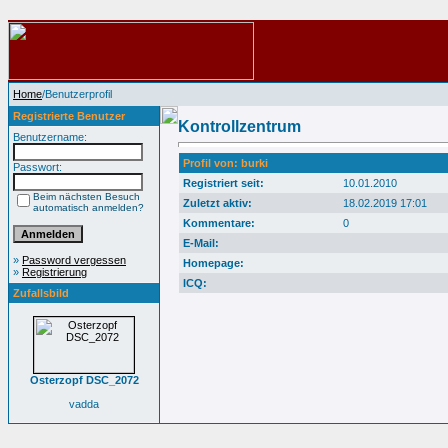
Home
/Benutzerprofil
Registrierte Benutzer
Kontrollzentrum
Benutzername:
Profil von: burki
Passwort:
Registriert seit:
10.01.2010
Beim nächsten Besuch
Zuletzt aktiv:
18.02.2019 17:01
automatisch anmelden?
Kommentare:
0
E-Mail:
»
Password vergessen
Homepage:
»
Registrierung
ICQ:
Zufallsbild
Osterzopf DSC_2072
vadda