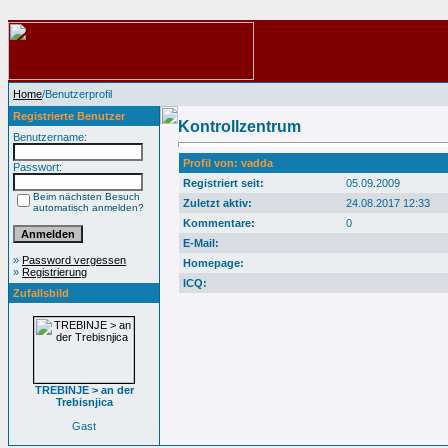
Home
/Benutzerprofil
Registrierte Benutzer
Kontrollzentrum
Benutzername:
Profil von: vadda
Passwort:
Registriert seit:
05.09.2009
Beim nächsten Besuch
Zuletzt aktiv:
24.08.2017 12:33
automatisch anmelden?
Kommentare:
0
E-Mail:
»
Password vergessen
Homepage:
»
Registrierung
ICQ:
Zufallsbild
TREBINJE > an der
Trebisnjica
Gast