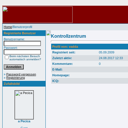
Home
/Benutzerprofil
Registrierte Benutzer
Kontrollzentrum
Benutzername:
Profil von: vadda
Passwort:
Registriert seit:
05.09.2009
Beim nächsten Besuch
Zuletzt aktiv:
24.08.2017 12:33
automatisch anmelden?
Kommentare:
0
E-Mail:
»
Password vergessen
Homepage:
»
Registrierung
ICQ:
Zufallsbild
a Pecica