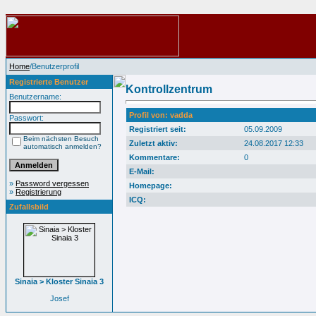
Home
/Benutzerprofil
Registrierte Benutzer
Kontrollzentrum
Benutzername:
Profil von: vadda
Passwort:
Registriert seit:
05.09.2009
Beim nächsten Besuch
Zuletzt aktiv:
24.08.2017 12:33
automatisch anmelden?
Kommentare:
0
E-Mail:
»
Password vergessen
Homepage:
»
Registrierung
ICQ:
Zufallsbild
Sinaia > Kloster Sinaia 3
Josef