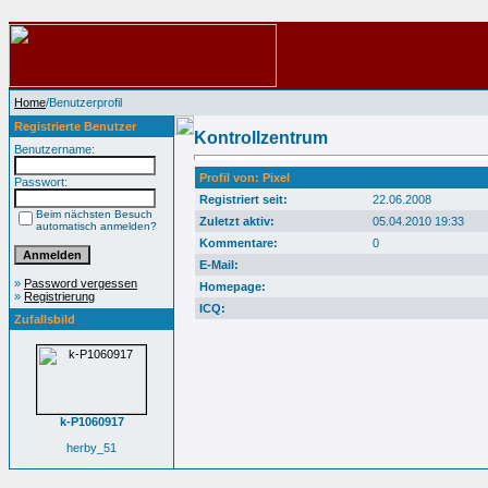
Home
/Benutzerprofil
Registrierte Benutzer
Kontrollzentrum
Benutzername:
Profil von: Pixel
Passwort:
Registriert seit:
22.06.2008
Beim nächsten Besuch
Zuletzt aktiv:
05.04.2010 19:33
automatisch anmelden?
Kommentare:
0
E-Mail:
»
Password vergessen
Homepage:
»
Registrierung
ICQ:
Zufallsbild
k-P1060917
herby_51