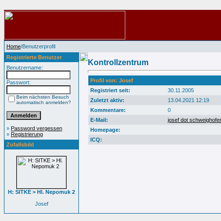
Home
/Benutzerprofil
Registrierte Benutzer
Kontrollzentrum
Benutzername:
Profil von: Josef
Passwort:
Registriert seit:
30.11.2005
Beim nächsten Besuch
Zuletzt aktiv:
13.04.2021 12:19
automatisch anmelden?
Kommentare:
0
E-Mail:
josef dot schweighofe
»
Password vergessen
Homepage:
»
Registrierung
ICQ:
Zufallsbild
H: SITKE > Hl. Nepomuk 2
Josef