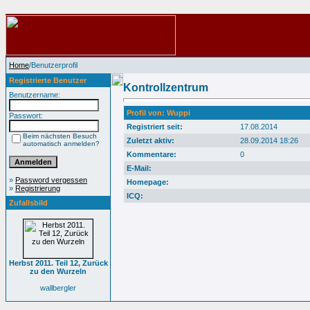
Home
/Benutzerprofil
Registrierte Benutzer
Kontrollzentrum
Benutzername:
Profil von: Wuppi
Passwort:
Registriert seit:
17.08.2014
Beim nächsten Besuch
Zuletzt aktiv:
28.09.2014 18:26
automatisch anmelden?
Kommentare:
0
E-Mail:
»
Password vergessen
Homepage:
»
Registrierung
ICQ:
Zufallsbild
Herbst 2011. Teil 12, Zurück
zu den Wurzeln
wallbergler