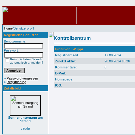
Home
/Benutzerprofil
Registrierte Benutzer
Kontrollzentrum
Benutzername:
Profil von: Wuppi
Passwort:
Registriert seit:
17.08.2014
Beim nächsten Besuch
Zuletzt aktiv:
28.09.2014 18:26
automatisch anmelden?
Kommentare:
0
E-Mail:
»
Password vergessen
Homepage:
»
Registrierung
ICQ:
Zufallsbild
Sonnenuntergang am
Strand
vadda