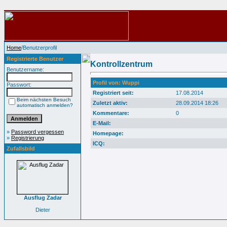
Home
/Benutzerprofil
Registrierte Benutzer
Kontrollzentrum
Benutzername:
Profil von: Wuppi
Passwort:
Registriert seit:
17.08.2014
Beim nächsten Besuch
Zuletzt aktiv:
28.09.2014 18:26
automatisch anmelden?
Kommentare:
0
E-Mail:
»
Password vergessen
Homepage:
»
Registrierung
ICQ:
Zufallsbild
Ausflug Zadar
Dieter