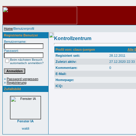
Home
/Benutzerprofil
Registrierte Benutzer
Kontrollzentrum
Benutzername:
Profil von: claus-juergen
Alle 
Passwort:
Registriert seit:
28.12.2011
Beim nächsten Besuch
Zuletzt aktiv:
27.12.2020 22:33
automatisch anmelden?
Kommentare:
0
E-Mail:
»
Password vergessen
Homepage:
»
Registrierung
ICQ:
Zufallsbild
Fenster IA
waldi