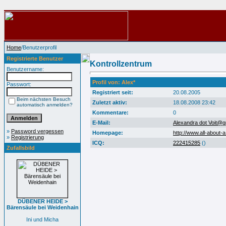
Home
/Benutzerprofil
Registrierte Benutzer
Kontrollzentrum
Benutzername:
Profil von: Alex*
Passwort:
Registriert seit:
20.08.2005
Beim nächsten Besuch
Zuletzt aktiv:
18.08.2008 23:42
automatisch anmelden?
Kommentare:
0
E-Mail:
Alexandra dot Voit@g
»
Password vergessen
Homepage:
http://www.all-about-a
»
Registrierung
ICQ:
222415285
(
)
Zufallsbild
DÜBENER HEIDE >
Bärensäule bei Weidenhain
Ini und Micha