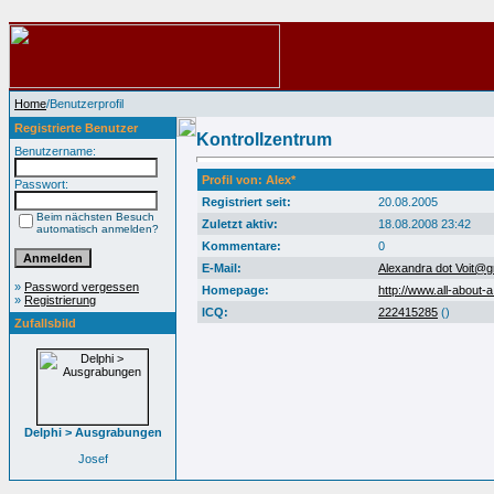
Home
/Benutzerprofil
Registrierte Benutzer
Kontrollzentrum
Benutzername:
Profil von: Alex*
Passwort:
Registriert seit:
20.08.2005
Beim nächsten Besuch
Zuletzt aktiv:
18.08.2008 23:42
automatisch anmelden?
Kommentare:
0
E-Mail:
Alexandra dot Voit@g
»
Password vergessen
Homepage:
http://www.all-about-a
»
Registrierung
ICQ:
222415285
(
)
Zufallsbild
Delphi > Ausgrabungen
Josef