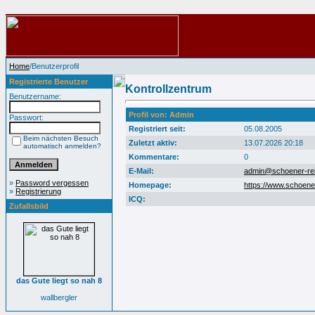
Home
/Benutzerprofil
Registrierte Benutzer
Kontrollzentrum
Benutzername:
Profil von: Admin
Passwort:
Registriert seit:
05.08.2005
Beim nächsten Besuch
Zuletzt aktiv:
13.07.2026 20:18
automatisch anmelden?
Kommentare:
0
E-Mail:
admin@schoener-rei
»
Password vergessen
Homepage:
https://www.schoener
»
Registrierung
ICQ:
Zufallsbild
das Gute liegt so nah 8
wallbergler