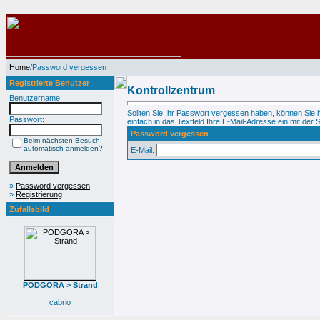
Home
/Password vergessen
Registrierte Benutzer
Kontrollzentrum
Benutzername:
Sollten Sie Ihr Passwort vergessen haben, können Sie 
Passwort:
einfach in das Textfeld Ihre E-Mail-Adresse ein mit der S
Password vergessen
Beim nächsten Besuch
automatisch anmelden?
E-Mail:
»
Password vergessen
»
Registrierung
Zufallsbild
PODGORA > Strand
cabrio