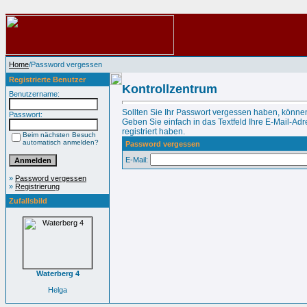
Home
/Password vergessen
Registrierte Benutzer
Kontrollzentrum
Benutzername:
Sollten Sie Ihr Passwort vergessen haben, können
Passwort:
Geben Sie einfach in das Textfeld Ihre E-Mail-Adre
registriert haben.
Beim nächsten Besuch
automatisch anmelden?
Password vergessen
E-Mail:
»
Password vergessen
»
Registrierung
Zufallsbild
Waterberg 4
Helga