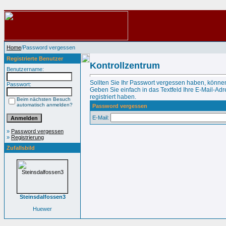
Home
/Password vergessen
Registrierte Benutzer
Kontrollzentrum
Benutzername:
Sollten Sie Ihr Passwort vergessen haben, können
Passwort:
Geben Sie einfach in das Textfeld Ihre E-Mail-Adre
registriert haben.
Beim nächsten Besuch
automatisch anmelden?
Password vergessen
E-Mail:
»
Password vergessen
»
Registrierung
Zufallsbild
Steinsdalfossen3
Huewer