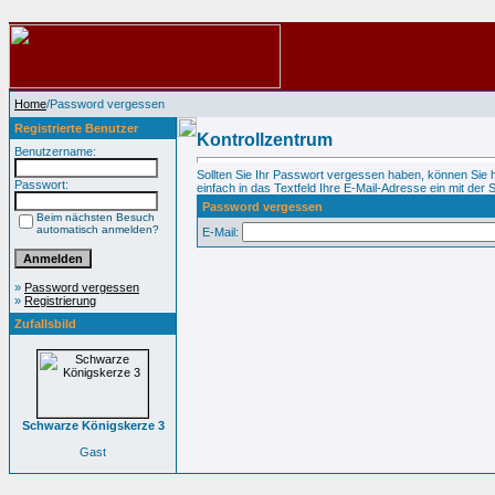
Home
/Password vergessen
Registrierte Benutzer
Kontrollzentrum
Benutzername:
Sollten Sie Ihr Passwort vergessen haben, können Sie 
Passwort:
einfach in das Textfeld Ihre E-Mail-Adresse ein mit der S
Password vergessen
Beim nächsten Besuch
automatisch anmelden?
E-Mail:
»
Password vergessen
»
Registrierung
Zufallsbild
Schwarze Königskerze 3
Gast