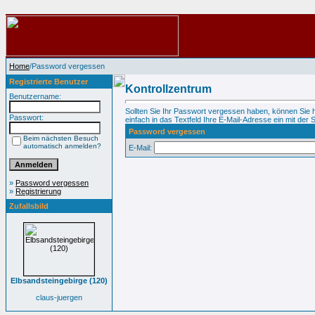
Home
/Password vergessen
Registrierte Benutzer
Kontrollzentrum
Benutzername:
Sollten Sie Ihr Passwort vergessen haben, können Sie 
Passwort:
einfach in das Textfeld Ihre E-Mail-Adresse ein mit der S
Password vergessen
Beim nächsten Besuch
automatisch anmelden?
E-Mail:
»
Password vergessen
»
Registrierung
Zufallsbild
Elbsandsteingebirge (120)
claus-juergen