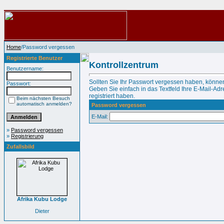
Home
/Password vergessen
Registrierte Benutzer
Kontrollzentrum
Benutzername:
Sollten Sie Ihr Passwort vergessen haben, können
Passwort:
Geben Sie einfach in das Textfeld Ihre E-Mail-Adre
registriert haben.
Beim nächsten Besuch
automatisch anmelden?
Password vergessen
E-Mail:
»
Password vergessen
»
Registrierung
Zufallsbild
Afrika Kubu Lodge
Dieter