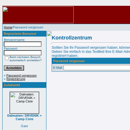
Home
/Password vergessen
Registrierte Benutzer
Kontrollzentrum
Benutzername:
Sollten Sie Ihr Passwort vergessen haben, können
Passwort:
Geben Sie einfach in das Textfeld Ihre E-Mail-Adre
registriert haben.
Beim nächsten Besuch
automatisch anmelden?
Password vergessen
E-Mail:
»
Password vergessen
»
Registrierung
Zufallsbild
Dalmatien: DRVENIK >
Camp Ciste
Gast