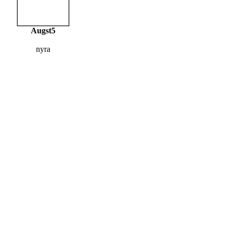
Augst5
nyra