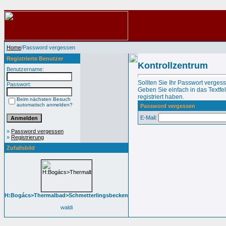
Home
/Password vergessen
Registrierte Benutzer
Kontrollzentrum
Benutzername:
Sollten Sie Ihr Passwort verges
Passwort:
Geben Sie einfach in das Textfel
registriert haben.
Beim nächsten Besuch
automatisch anmelden?
Password vergessen
E-Mail:
»
Password vergessen
»
Registrierung
Zufallsbild
H:Bogács>Thermalbad>Schmetterlingsbecken
waldi