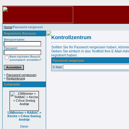
Home
/Password vergessen
Registrierte Benutzer
Kontrollzentrum
Benutzername:
Sollten Sie Ihr Passwort vergessen haben, können
Passwort:
Geben Sie einfach in das Textfeld Ihre E-Mail-Adre
registriert haben.
Beim nächsten Besuch
automatisch anmelden?
Password vergessen
E-Mail:
»
Password vergessen
»
Registrierung
Zufallsbild
1398Istrien > RABAC >
Kirche > Crkva Svetog
Andrije
Dieter