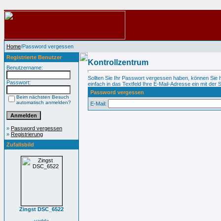
Home
/Password vergessen
Registrierte Benutzer
Kontrollzentrum
Benutzername:
Sollten Sie Ihr Passwort vergessen haben, können Sie 
Passwort:
einfach in das Textfeld Ihre E-Mail-Adresse ein mit der S
Password vergessen
Beim nächsten Besuch
automatisch anmelden?
E-Mail:
»
Password vergessen
»
Registrierung
Zufallsbild
Zingst DSC_6522